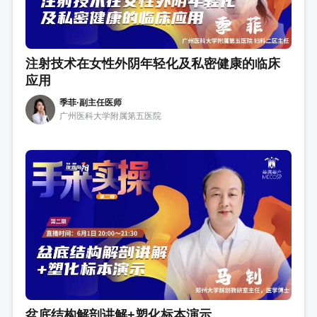
注射技术在女性外阴年轻化及私密健康的临床
应用
季菲·副主任医师
⼴州医科⼤学附属第五医院
盆底结构解剖讲解+塑化标本演示