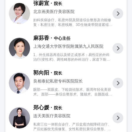
张蔚宣 ·
院长
北京画美医疗美容医院
妇科疾病诊疗、私密外阴及阴道综合整形及功能修
复：私密注射、私密线雕、3D生物束带阴道紧缩、
小阴唇阴蒂美学手术、阴道紧缩术、会阴体撕裂修
复、阴道内外光电磁治疗、产后盆底康复等。
麻荪香 ·
中心主任
上海交通大学医学院附属第九人民医院
1、外生殖器再造以及矫正成形术：易性症的外科
治疗(变性术)、两性畸形的外科治疗，尿道下裂、
隐匿性阴茎、先天性无阴道（MRKH综合征）、雄
激素不敏感综合征、肾上腺皮质增生症等 2、女性
郭向阳 ·
院长
私密整形：大小阴唇整形、阴蒂包皮整形、阴道紧
缩术、女性外阴、阴道年轻化治疗等 3、眼部整
良相泰妃私密专科医院院长
形：双眼皮、内眼角、上睑下垂、眼袋、提眉等
4、注射微整：肉毒素及玻尿酸注射除皱、瘦脸、
眼部——双眼皮、下睑袋祛除术、眼周年轻化美容
瘦腿、瘦肩、治疗轻度腋嗅、手足多汗、症面部提
术。 面部——鼻综合整形术、隆颏术、全颜面或局
升、隆鼻、隆颏、丰唇、法令纹等 5、乳房整形：
部除皱提升术、颧骨降低术、下颌角宽大修整术。
隆胸、乳头缩小、“平胸术”以及男性乳房发育的治
胸部——隆乳术、缩乳术、乳头乳晕缩小术、乳头
疗等 6、面部其他整形：隆鼻、隆颏、唇部整形等
郑心媛 ·
院长
内陷矫正术、乳头再造术 吸脂移植——腰腹部吸脂
7、脂肪抽吸与填充 8、各类体表肿物以及疤痕的
减肥塑形、腿部吸脂、形体雕塑等。 隐私整形——
连天美医疗美容医院
综合治疗
处女膜修复术、阴唇修整术、外阴整形术、阴道紧
缩术等。
私密三位一体联合诊疗、产后盆底功能障碍治疗、
产后妊娠纹无痕修复、女性私密抗衰综合整形、形