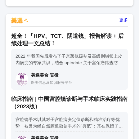
更多
超全！「HPV、TCT、阴道镜」报告解读 + 后
续处理一文总结！
2022 年我国先后发布了子宫颈低级别及高级别鳞状上皮
内病变的专家共识，结合 uptodate 关于宫颈癌筛查防治
的最新循证医学证据，总结了如下简化版的处理建议，
美遇美合·官微
供大家参考。
医美信息及知识服务平台
临床指南 | 中国宫腔镜诊断与手术临床实践指南
（2023版）
宫腔镜手术以其对子宫腔病变定位诊断和精准治疗等优
势，被誉为经自然腔道微创手术的“典范”；其在保留子
宫、去除病变组织同时，恢复子宫腔形态与功能，实现
美遇美合·官微
子宫腔整复手术治疗目的。