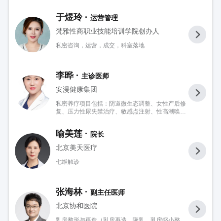
体管理体雕术等。
于煜玲 ·
运营管理
梵雅性商职业技能培训学院创办人
私密咨询，运营，成交，科室落地
李晔 ·
主诊医师
安漫健康集团
私密养疗项目包括：阴道微生态调整、女性产后修
复、压力性尿失禁治疗、敏感点注射、性高潮唤
起、女性私密年轻化综合治疗、女性私密整复微创
手术、3D生物束带阴道紧缩手术、盆底功能重建及
喻美莲 ·
院长
相关手术等等项目
北京美天医疗
七维触诊
张海林 ·
副主任医师
北京协和医院
乳房整形与再造（乳房再造，隆乳，乳房缩小整