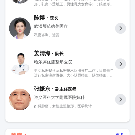
形，乳房下垂矫正，男性乳房发育等）；眼整形；
耳鼻整形；面部年轻化；脂肪抽吸和自体脂肪填
充；面部注射美容；私密整形；面部轮廓整形；颅
陈博 ·
院长
面骨畸形和缺损的修复；体表肿物和瘢痕的治疗；
腋臭微创治疗。
武汉颜范德美医疗
私密咨询、运营
姜清海 ·
院长
哈尔滨优漾整形医院
男女私密整形及私密技术应用推广工作，目前每年
进行私密注射微整、大小阴唇整形、阴蒂整形、阴
道紧缩（包括传统及线性）、男性阴茎整形近千
例，通过不断的实践交流形成自己的技术特色，主
张振东 ·
副主任医师
张予顾客个性化计划性治疗。
遵义医科大学附属医院妇科
妇科肿瘤，女性生殖整形，医学统计
更多