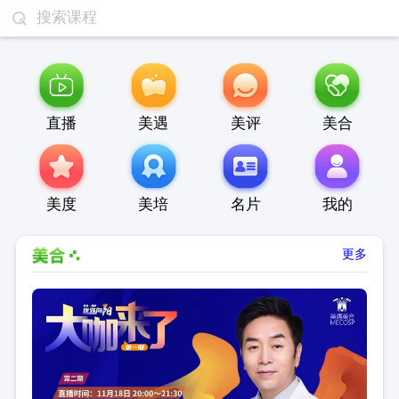
直播
美遇
美评
美合
美度
美培
名片
我的
更多